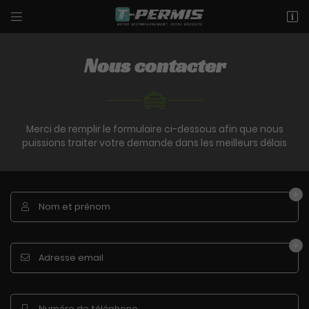


90 rue du Faubourg d'Orléans
45200 Montargis
02 18 88 93 36
Nous contacter
Merci de remplir le formulaire ci-dessous afin que nous
puissions
traiter votre demande dans les meilleurs délais
Nom et prénom

Adresse email de réception

Recopier le code ci-contre

Adresse email

Rafraîchir le captcha

Numéro de téléphone
