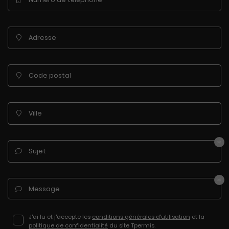
Adresse

En cochant cette case, vous consentez à recevoir nos propositions
commerciales à l'adresse email indiqué ci-dessus. Vous pouvez vous
désinscrire à tout moment en utilisant
le formulaire de désinscription
.
Code postal

Inscription
Ville

Sujet

Message

J'ai lu et j'accepte les
conditions générales d'utilisation
et la
politique de confidentialité
du site
Tpermis
.