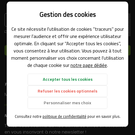
Gestion des cookies
Une question 
Recopier le code ci-contre

ACCUEIL
Ce site nécessite l'utilisation de cookies "traceurs" pour
Rafraîchir le captcha

mesurer l'audience et offrir une expérience utilisateur
02 18 88 93 3
CODE
optimale. En cliquant sur "Accepter tous les cookies",
Envoyer
vous consentez à leur utilisation. Vous pouvez à tout
S FORMATIONS
Rejoignez-nous
moment personnaliser vos choix concernant l'utilisation
de chaque cookie sur
notre page dédiée
.
DOCUMENTS
Accepter tous les cookies
EN IMAGES
T-permis
Restez infor
Refuser les cookies optionnels
AVIS
Merci d'accepter les cookies
ici
pour voir la map.
Inscription Newsl
Personnaliser mes choix
02 18 88 93 36
ACTUALITÉS
Notre newsletter
Consultez notre
politique de confidentialité
pour en savoir plus.
CONTACT
Tenez-vous informé de nos dernières offres et actualités
Tarifs
en vous inscrivant à notre
newsletter !