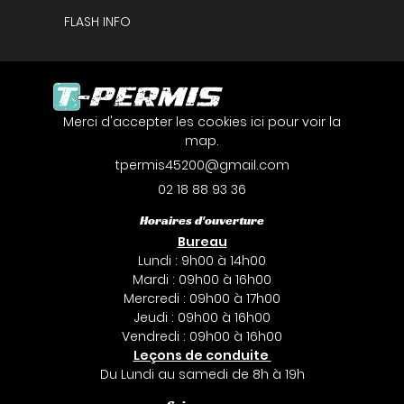
Une question 
FLASH INFO
ACCUEIL
02 18 88 93 3
CODE
En cochant cette case, vous consentez à recevoir nos propositions
commerciales à l'adresse email indiqué ci-dessus. Vous pouvez vous
désinscrire à tout moment en utilisant
le formulaire de désinscription
.
S FORMATIONS
Merci d'accepter les cookies
ici
pour voir la
Rejoignez-nous
map.
Inscription
DOCUMENTS
02 18 88 93 36
EN IMAGES
Horaires d'ouverture
Restez infor
Bureau
AVIS
Lundi : 9h00 à 14h00
Inscription Newsl
Mardi : 09h00 à 16h00
ACTUALITÉS
Mercredi : 09h00 à 17h00
Jeudi : 09h00 à 16h00
CONTACT
Vendredi : 09h00 à 16h00
Tarifs
Leçons de conduite
Du Lundi au samedi de 8h à 19h