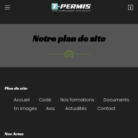


90 rue du Faubourg d'Orléans
45200 Montargis
02 18 88 93 36
Notre plan de site
Plan du site
Adresse email de réception

Accueil
Code
Nos formations
Documents
En images
Avis
Actualités
Contact
Recopier le code ci-contre

Rafraîchir le captcha

Nos Actus